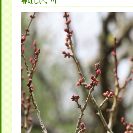
春近し(^。^)