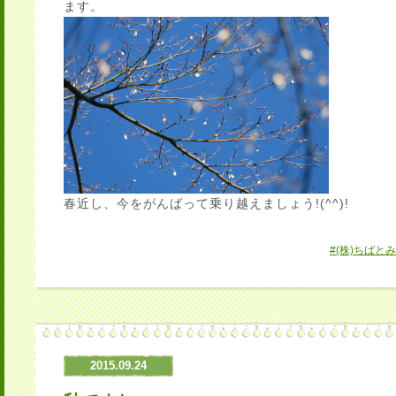
ます。
春近し、今をがんばって乗り越えましょう!(^^)!
#(株)ちばとみ
2015.09.24